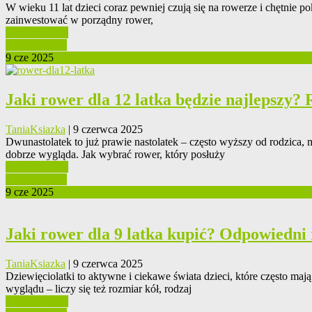
W wieku 11 lat dzieci coraz pewniej czują się na rowerze i chętnie p
zainwestować w porządny rower,
0 Komentarzy
Czytaj Więcej
9 cze 2025
Jaki rower dla 12 latka będzie najlepszy? 
TaniaKsiazka
| 9 czerwca 2025
Dwunastolatek to już prawie nastolatek – często wyższy od rodzica, 
dobrze wygląda. Jak wybrać rower, który posłuży
0 Komentarzy
Czytaj Więcej
9 cze 2025
Jaki rower dla 9 latka kupić? Odpowiedni
TaniaKsiazka
| 9 czerwca 2025
Dziewięciolatki to aktywne i ciekawe świata dzieci, które często ma
wyglądu – liczy się też rozmiar kół, rodzaj
0 Komentarzy