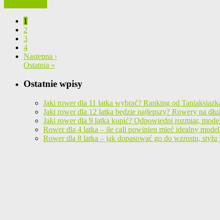
Czytaj Więcej
1
2
3
4
Następna ›
Ostatnia »
Ostatnie wpisy
Jaki rower dla 11 latka wybrać? Ranking od Taniaksiazk
Jaki rower dla 12 latka będzie najlepszy? Rowery na dłuż
Jaki rower dla 9 latka kupić? Odpowiedni rozmiar, mode
Rower dla 4 latka – ile cali powinien mieć idealny model 
Rower dla 8 latka – jak dopasować go do wzrostu, stylu 