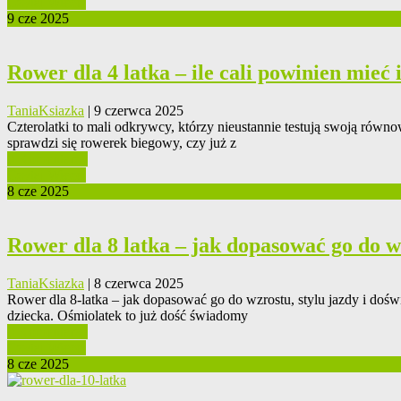
Czytaj Więcej
9 cze 2025
Rower dla 4 latka – ile cali powinien mieć 
TaniaKsiazka
| 9 czerwca 2025
Czterolatki to mali odkrywcy, którzy nieustannie testują swoją równo
sprawdzi się rowerek biegowy, czy już z
0 Komentarzy
Czytaj Więcej
8 cze 2025
Rower dla 8 latka – jak dopasować go do wz
TaniaKsiazka
| 8 czerwca 2025
Rower dla 8-latka – jak dopasować go do wzrostu, stylu jazdy i dośw
dziecka. Ośmiolatek to już dość świadomy
0 Komentarzy
Czytaj Więcej
8 cze 2025