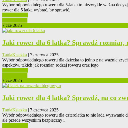
Wybór odpowiedniego roweru dla 5-latka to niezwykle ważna decyzja
rower dla 5 latka wybrać, by sprawić,
0 Komentarzy
Czytaj Więcej
7 cze 2025
Jaki rower dla 6 latka? Sprawdź rozmiar,
TaniaKsiazka
| 7 czerwca 2025
Wybór odpowiedniego roweru dla dziecka to jedno z najważniejszych z
aspektów, takich jak rozmiar, rodzaj roweru oraz jego
0 Komentarzy
Czytaj Więcej
7 cze 2025
Jaki rower dla 4 latka? Sprawdź, na co zw
TaniaKsiazka
| 7 czerwca 2025
Wybór odpowiedniego roweru dla czterolatka to nie lada wyzwanie dla 
ale przede wszystkim bezpieczny i
0 Komentarzy