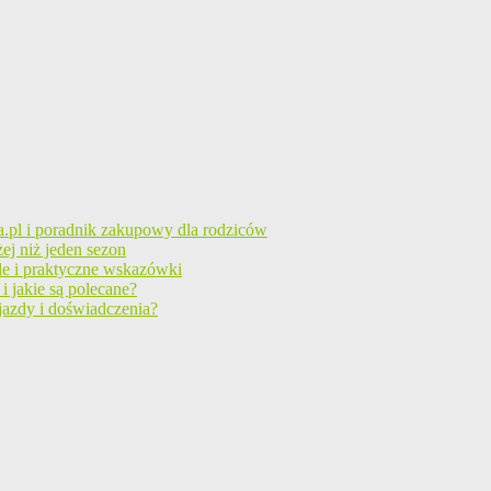
a.pl i poradnik zakupowy dla rodziców
ej niż jeden sezon
le i praktyczne wskazówki
i jakie są polecane?
jazdy i doświadczenia?