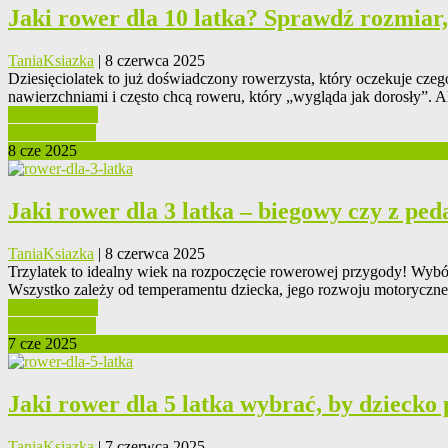
Jaki rower dla 10 latka? Sprawdź rozmiar,
TaniaKsiazka
| 8 czerwca 2025
Dziesięciolatek to już doświadczony rowerzysta, który oczekuje czeg
nawierzchniami i często chcą roweru, który „wygląda jak dorosły”. A
0 Komentarzy
Czytaj Więcej
8 cze 2025
Jaki rower dla 3 latka – biegowy czy z pe
TaniaKsiazka
| 8 czerwca 2025
Trzylatek to idealny wiek na rozpoczęcie rowerowej przygody! Wyb
Wszystko zależy od temperamentu dziecka, jego rozwoju motoryczn
0 Komentarzy
Czytaj Więcej
7 cze 2025
Jaki rower dla 5 latka wybrać, by dziecko
TaniaKsiazka
| 7 czerwca 2025