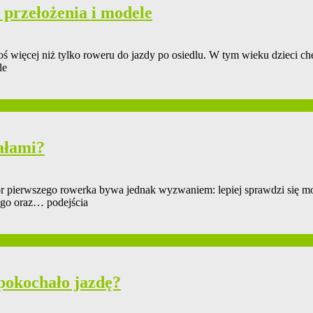
 przełożenia i modele
oś więcej niż tylko roweru do jazdy po osiedlu. W tym wieku dzieci c
le
dałami?
ór pierwszego rowerka bywa jednak wyzwaniem: lepiej sprawdzi się m
ego oraz… podejścia
 pokochało jazdę?